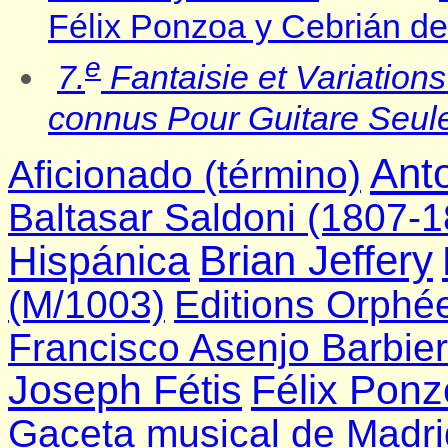
Félix Ponzoa y Cebrián d
e
7.
Fantaisie et Variations
connus Pour Guitare Seul
Ant
Aficionado (término)
Baltasar Saldoni (1807-
Brian Jeffery
Hispánica
(M/1003)
Editions Orphé
Francisco Asenjo Barbier
Joseph Fétis
Félix Ponz
Gaceta musical de Madri